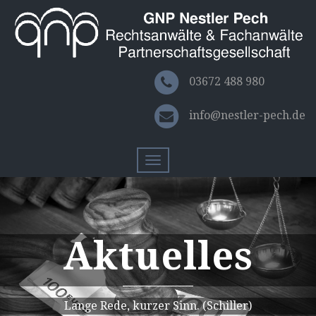
03672 488 980
info@nestler-pech.de
Toggle
navigation
Aktuelles
Lange Rede, kurzer Sinn. (Schiller)